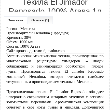
Текила El Jimador
Reposado 100% Агава 1л
Описание
Отзывы (1)
Производитель:
Jose Cuervo
Модель:
Reposado
Регион: Мексика
Наличие:
В наличии
Производитель: Herradura (Эррадура)
Крепость: 38%
Объем: 1000 мл
999 грн.
Цена:
Состав: 100% Агава
Сайт производителя: eljimador.com
Аутентическая мексиканская текила, произведенная по
Количество:
многовековым рецептурам химадоров – людей
собирающих и занимающихся обработкой плодов
гуавы.
Производится текила El Jimador Reposado
В наличии
компанией
Herradura
, которая считается наиболее
" class="button-gr" />
титулованным производителем текилы в Мексике.
- или -
Представленная текила El Jimador Reposado обладает
невероятно сверкающим янтарным оттенком с легкими
золотистыми переливами. Ароматическая композиция
В закладки
сочетает в себе ноты гуавы и миндаля. Дополняется
В сравнение