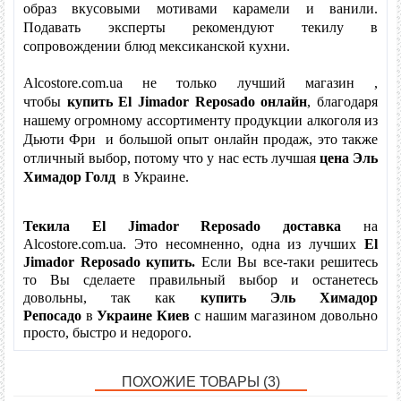
образ вкусовыми мотивами карамели и ванили.
Подавать эксперты рекомендуют текилу в
сопровождении блюд мексиканской кухни.
Рейтинг:
5
/5.
Основано на
1
отзыве |
Написать отзыв
Alcostore.com.ua не только лучший магазин ,
чтобы
купить
El Jimador Reposado
онлайн
, благодаря
Метки:
нашему огромному ассортименту продукции алкоголя из
Дьюти Фри и большой опыт онлайн продаж, это также
отличный выбор, потому что у нас есть лучшая
цена
Эль
Химадор Голд
в Украине.
Текила
El Jimador Reposado
доставка
на
Alcostore.com.ua. Это несомненно, одна из лучших
El
Jimador Reposado купить
.
Если Вы все-таки решитесь
то Вы сделаете правильный выбор и останетесь
довольны, так как
купить
Эль Химадор
Репосадо
в
Украине Киев
с нашим магазином довольно
просто, быстро и недорого.
ПОХОЖИЕ ТОВАРЫ (3)