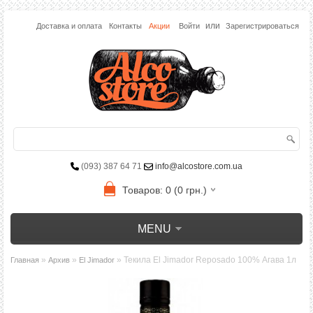
или
Доставка и оплата
Контакты
Акции
Войти
Зарегистрироваться
(093) 387 64 71
info@alcostore.com.ua
Товаров: 0 (0 грн.)
MENU
»
»
» Текила El Jimador Reposado 100% Агава 1л
Главная
Архив
El Jimador