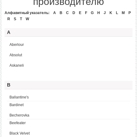
производителю
Алфавитный указатель:
A
B
C
D
E
F
G
H
J
K
L
M
P
R
S
T
W
A
Aberlour
Absolut
Askaneli
B
Ballantine's
Bardinet
Becherovka
Beefeater
Black Velvet