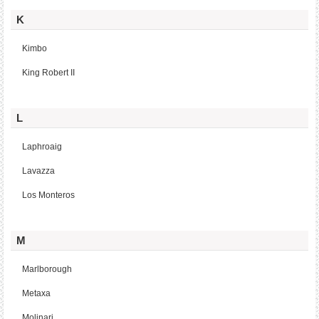
K
Kimbo
King Robert II
L
Laphroaig
Lavazza
Los Monteros
M
Marlborough
Metaxa
Molinari