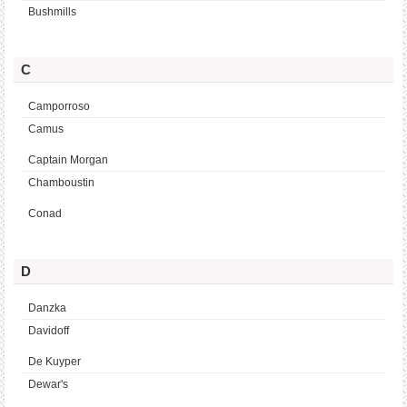
Bushmills
C
Camporroso
Camus
Captain Morgan
Chamboustin
Conad
D
Danzka
Davidoff
De Kuyper
Dewar's