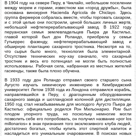
В 1904 году на севере Перу, в Чиклайо, небольшом поселении
между морем и горами, известном как «город дружбы», была
основана винокурня Hacienda Agrícola de Chiclayo. Здесь
группа фермеров собралась вместе, чтобы торговать сахаром,
и с этой целью они построили, ценой больших личных жертв,
небольшой нефтеперерабатывающий завод. В 1922 году
перуанская семья землевладельцев Пьера де Кастильо,
главой которой был дон Роландо, приобрела у семьи
Гутьеррес фазенду, нефтеперерабатывающий завод и
обширную плантацию сахарного тростника. Несмотря на то,
что сырья было много, технология была элементарной.
Отсутствие технических ноу-хау означало, что сахарный
тростник и весь его потенциал не могли быть полностью
использованы. Рабочая сила, набранная из местных жителей
гасиенды, также была плохо обучена.
В 1933 году дон Роландо отправил своего старшего сына
Аугусто изучать химическую инженерию в Кембриджский
университет. Летом 1938 года из Лондона отправился корабль,
направлявшийся в Перу, с драгоценным оборудованием
сахарного завода и шотландской колонной для дистилляции.
1950 год стал незабываемым для молодого Аугусто Пьера де
Кастильо: официально родился Рон Мильонарио. Ром был
плодом упорного труда, но поскольку немногие могли
позволить себе его попробовать, он получил название «por los
millonarios» в знак признания того эксклюзивного клуба людей,
достаточно богатых, чтобы купить этот спиртной напиток и
насладиться его уникальным очарованием. В поисках новых