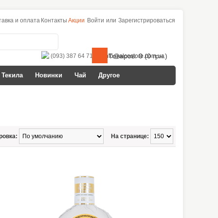
тавка и оплата
Контакты
Акции
Войти
или
Зарегистрироваться
Товаров: 0 (0 грн.)
(093) 387 64 71
info@alcostore.com.ua
Текила
Новинки
Чай
Другое
ровка:
На странице: