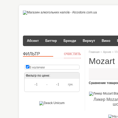
Абсент
Биттер
Бренди
Вермут
Вино
»
» Mo
Главная
Архив
ФИЛЬТР
ОЧИСТИТЬ
Mozart
В наличии
Фильтр по цене:
Сравнение товаров
-
грн.
Ликер Mozar
шо