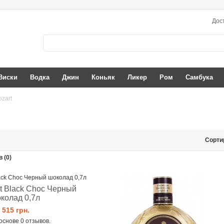
Дос
Виски
Водка
Джин
Коньяк
Ликер
Ром
Самбука
zart
Сорти
 (0)
t Black Choc Черный
колад 0,7л
515 грн.