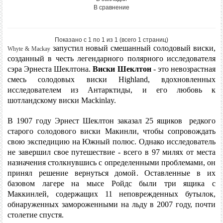
В сравнение
Показано с 1 по 1 из 1 (всего 1 страниц)
запустил новый смешанный солодовый виски,
Whyte & Mackay
созданный в честь легендарного полярного исследователя
сэра Эрнеста Шеклтона.
Виски
Шеклтон
- это невозрастная
смесь солодовых виски Highland, вдохновленных
исследователем из Антарктиды, и его любовь к
шотландскому виски Mackinlay.
В 1907 году Эрнест Шеклтон заказал 25 ящиков редкого
старого солодового виски Макинли, чтобы сопровождать
свою экспедицию на Южный полюс.
Однако исследователь
не завершил свое путешествие - всего в 97 милях от места
назначения столкнувшись с определенными проблемами, он
принял решение вернуться домой. Оставленные в их
базовом лагере на мысе Ройдс были три ящика с
Маккинлей, содержащих 11 неповрежденных бутылок,
обнаруженных замороженными на льду в 2007 году, почти
столетие спустя.