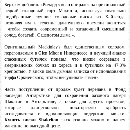
Бертрам добавил: «Ричард умело опирался на оригинальный
редкий солодовый сорт Макинли, используя тщательно
подобранные лучшие солодовые виски из Хайленда,
позволяя им в течение длительного времени жениться
чтобы создать современный и загадочный смешанный
солод, богатый, С шепотом дыма ».
Оригинальный Mackinlay's был единственным солодом,
перегоняемым в Glen Mhor в Инвернессе, и научный анализ
спасенных бутылок показал, что виски созревали в
американских бочках из хереса и в бутылках на 47,3%
крепостью. У виски была дымная записка от использования
торфа Оркнейского, чтобы высушивать ячмень.
Часть поступлений от продаж будет передана в Фонд
наследия Антарктики для сохранения базового лагеря
Шаклтон в Антарктиде, а также для других проектов,
которые олицетворяют новаторскую храбрость
исследователя и вдохновляющие лидерские навыки.
Купить виски Shakelton
эксклюзивно можно в нашем
магазине по выгодной цене.