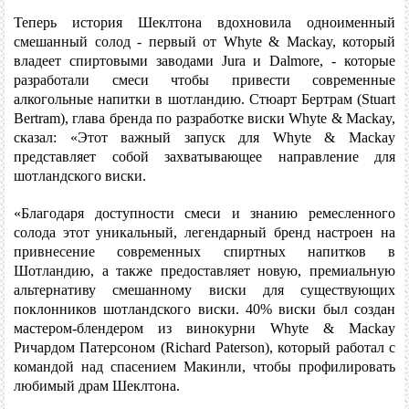
Теперь история Шеклтона вдохновила одноименный
смешанный солод - первый от Whyte & Mackay, который
владеет спиртовыми заводами Jura и Dalmore, - которые
разработали смеси чтобы привести современные
алкогольные напитки в шотландию.
Стюарт Бертрам (Stuart
Bertram), глава бренда по разработке виски Whyte & Mackay,
сказал: «Этот важный запуск для Whyte & Mackay
представляет собой захватывающее направление для
шотландского виски.
«Благодаря доступности смеси и знанию ремесленного
солода этот уникальный, легендарный бренд настроен на
привнесение современных спиртных напитков в
Шотландию, а также предоставляет новую, премиальную
альтернативу смешанному виски для существующих
поклонников шотландского виски.
40% виски был создан
мастером-блендером из винокурни Whyte & Mackay
Ричардом Патерсоном (Richard Paterson), который работал с
командой над спасением Макинли, чтобы профилировать
любимый драм Шеклтона.