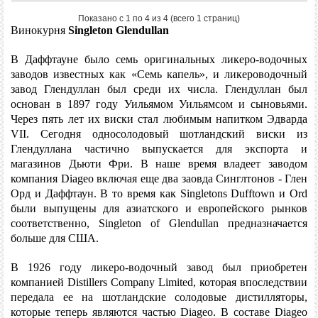
Показано с 1 по 4 из 4 (всего 1 страниц)
Винокурня
Singleton Glendullan
В
Даффтауне было с
емь оригинальных ликеро-водочных
заводов известных как «Семь капель», и ликероводочный
завод Глендуллан был среди их числа. Глендуллан был
основан в 1897 году Уильямом Уильямсом и сыновьями.
Через пять лет их виски стал любимым напитком Эдварда
VII. Сегодня односолодовый шотландский виски из
Глендуллана частично выпускается для экспорта и
магазинов Дьюти Фри. В наше время владеет заводом
компания Diageo включая еще два заовда Синглтонов - Глен
Орд и Даффтаун. В то время как Singletons Dufftown и Ord
были выпущены для азиатского и европейского рынков
соответственно, Singleton of Glendullan предназначается
больше для США.
В 1926 году ликеро-водочный завод был приобретен
компанией Distillers Company Limited, которая впоследствии
передала ее на шотландские солодовые дистилляторы,
которые теперь являются частью Diageo. В составе Diageo