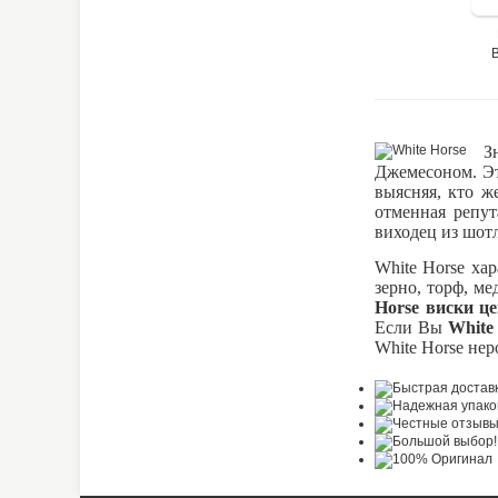
З
Джемесоном. Эт
выясняя, кто ж
отменная репут
виходец из шот
White Horse ха
зерно, торф, ме
Horse виски ц
Если Вы
White
White Horse нер