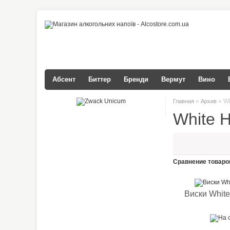
Абсент
Биттер
Бренди
Вермут
Вино
»
» Wh
Главная
Архив
White 
Сравнение товаров
Виски White