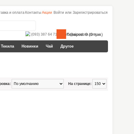
тавка и оплата
Контакты
Акции
Войти
или
Зарегистрироваться
Товаров: 0 (0 грн.)
(093) 387 64 71
info@alcostore.com.ua
Текила
Новинки
Чай
Другое
ровка:
На странице: