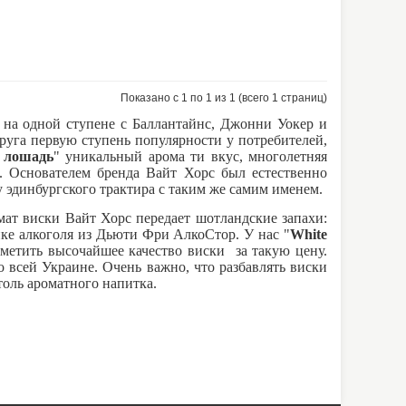
Показано с 1 по 1 из 1 (всего 1 страниц)
 на одной ступене с Баллантайнс, Джонни Уокер и
уга первую ступень популярности у потребителей,
 лошадь
" уникальный арома ти вкус, многолетняя
. Основателем бренда Вайт Хорс был естественно
у эдинбургского трактира с таким же самим именем.
мат виски Вайт Хорс передает шотландские запахи:
ике алкоголя из Дьюти Фри АлкоСтор. У нас "
White
тметить высочайшее качество виски за такую цену.
о всей Украине. Очень важно, что разбавлять виски
столь ароматного напитка.