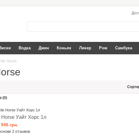
Дос
Виски
Водка
Джин
Коньяк
Ликер
Ром
Самбука
ite Horse
Horse
Сорти
 (0)
 Horse Уайт Хорс 1л
545 грн.