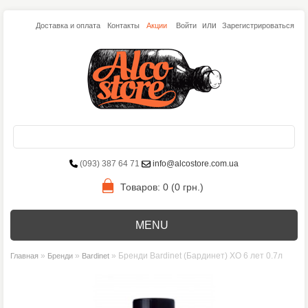
или
Доставка и оплата
Контакты
Акции
Войти
Зарегистрироваться
(093) 387 64 71
info@alcostore.com.ua
Товаров: 0 (0 грн.)
MENU
»
»
» Бренди Bardinet (Бардинет) ХО 6 лет 0.7л
Главная
Бренди
Bardinet