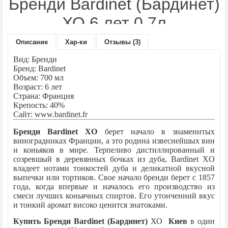
Бренди Bardinet (Бардинет)
ХО 6 лет 0.7л
Описание
Хар-ки
Отзывы (3)
Производитель:
Bardinet
Модель:
Bardinet (Бардинет) ХО
Вид: Бренди
Наличие:
Нет в наличии
Бренд: Bardinet
Объем: 700 мл
Возраст: 6 лет
455 грн.
Цена:
Страна: Франция
Крепость: 40%
Сайт: www.bardinet.fr
Количество:
Бренди Bardinet XO
берет начало в знаменитых
виноградниках Франции, а это родина извеснейшых вин
и коньяков в мире. Терпеливо дистиллированный и
созревшый в деревянных бочках из дуба, Bardinet XO
- или -
владеет нотами тонкостей дуба и деликатной вкусной
выпечки или тортиков. Свое начало бренди берет с 1857
года, когда впервые и началось его производство из
смеси лучших коньячных спиртов.
Его утонченний вкус
В закладки
и тонкий аромат високо ценится знатоками.
В сравнение
Купить Бренди Bardinet (Бардинет)
ХО
Киев
в один