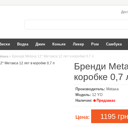
Дос
Виски
Водка
Джин
Коньяк
Ликер
Ром
Самбука
» Бренди Metaxa 12* Метакса 12 лет в коробке 0,7 л
etaxa
Бренди Meta
коробке 0,7 
Производитель:
Metaxa
Модель:
12 YO
Наличие:
Предзаказ
1195 грн
Цена: