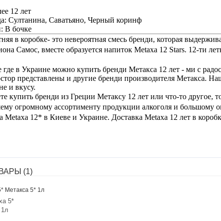
ее 12 лет
а: Султанина, Саватьяно, Черный коринф
: В бочке
тняя в коробке- это невероятная смесь бренди, которая выдержива
иона Самос, вместе образуется напиток Metaxa 12 Stars. 12-ти л
 где в Украине можно купить бренди Метакса 12 лет - ми с рад
стор представлены и другие бренди производителя Метакса. Н
не и вкусу.
те купить бренди из Греции Метаксу 12 лет или что-то другое, т
ему огромному ассортименту продукции алкоголя и большому оп
а Metaxa 12* в Киеве и Украине. Доставка Metaxa 12 лет в короб
АРЫ (1)
xa 5*
 1л