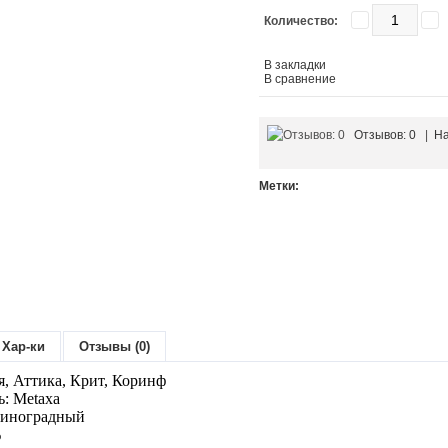
Количество:
В закладки
В сравнение
Отзывов: 0
|
На
Метки:
Хар-ки
Отзывы (0)
я, Аттика, Крит, Коринф
: Metaxa
Виноградный
%