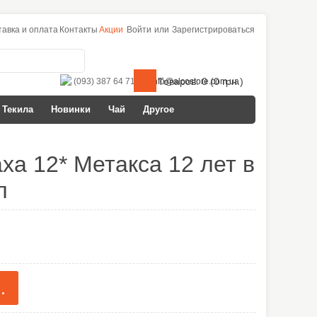
тавка и оплата
Контакты
Акции
Войти
или
Зарегистрироваться
Товаров: 0 (0 грн.)
(093) 387 64 71
info@alcostore.com.ua
Текила
Новинки
Чай
Другое
xa 12* Метакса 12 лет в
л
.