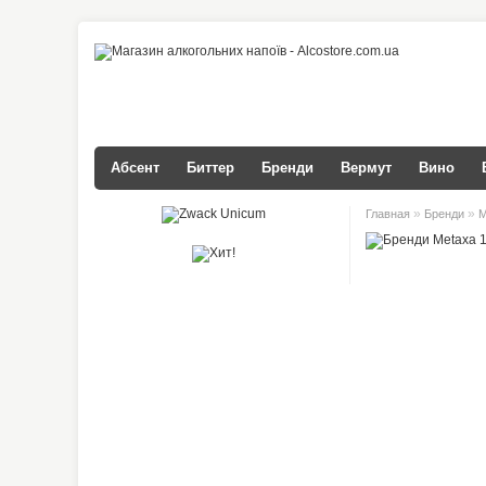
Абсент
Биттер
Бренди
Вермут
Вино
»
»
Главная
Бренди
M