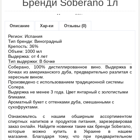
Бренди Soberano 1л
Модель:
36%
Наличие:
Есть в наличии
Описание
Хар-ки
Отзывы (0)
Регион: Испания
445 грн.
Цена:
Тип бренди: Виноградный
Крепость: 36%
Объем: 1000 мл
Выдержка: от 4 лет
Количество:
Тип выдержки: В бочке
Соберано, 100% дистиллированное вино.
Выдержка в
бочках из американского дуба, предварительно разлитая с
хересным вином.
Произведено с использованием традиционной системы
- или -
Солера.
Выдержка не менее 3 года.
Цвет янтарный с золотистыми
бликами.
Ароматный букет с оттенками дуба, смешанными с
сухофруктами.
В закладки
В сравнение
Ознакомьтесь с нашим обширным ассортиментом
спиртных напитков и продуктов питания, зарезервировав
заказ онлайн. Найдите новинки такие как бренди Soberano,
которые можно купить в Украине в нашем
Отзывов: 0
|
Написать отзыв
магазине. Благодаря тому, что при предварительном