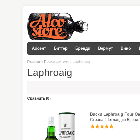
Абсент
Биттер
Бренди
Вермут
Вино
»
» Laphroaig
Главная
Производители
Laphroaig
Сравнить (0)
Виски Laphroaig Four Oa
Страна: Шотландия Бренд: 