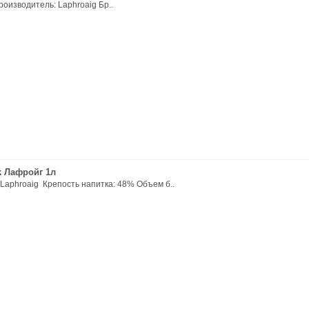
оизводитель: Laphroaig Бр..
k Лафройг 1л
Laphroaig Крепость напитка: 48% Объем б..