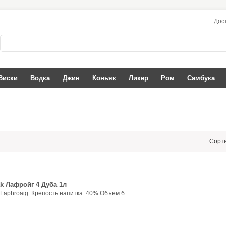
Дос
Виски
Водка
Джин
Коньяк
Ликер
Ром
Самбука
Сорт
k Лафройг 4 Дуба 1л
Laphroaig Крепость напитка: 40% Объем б..