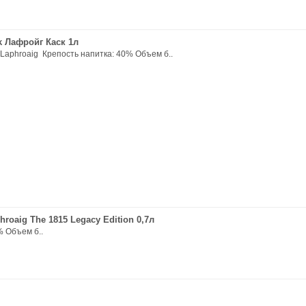
k Лафройг Каск 1л
Laphroaig Крепость напитка: 40% Объем б..
hroaig The 1815 Legacy Edition 0,7л
% Объем б..