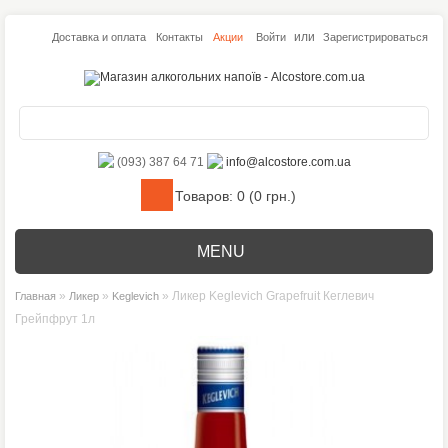
или
Доставка и оплата
Контакты
Акции
Войти
Зарегистрироваться
(093) 387 64 71
info@alcostore.com.ua
Товаров: 0 (0 грн.)
MENU
»
»
» Ликер Keglevich Grapefruit Кеглевич
Главная
Ликер
Keglevich
Грейпфрут 1л