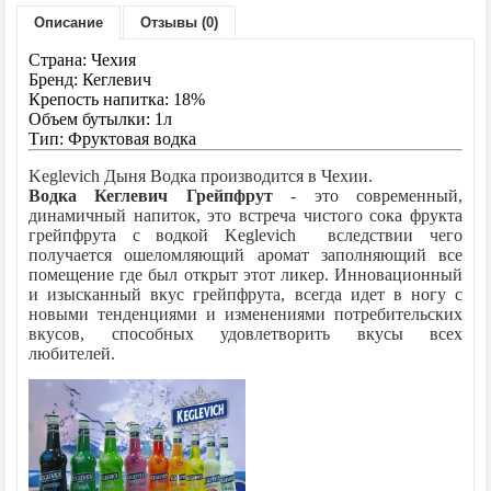
Описание
Отзывы (0)
Модель:
Delicious
Наличие:
Нет в наличии
Страна: Чехия
Бренд: Кеглевич
Крепость напитка: 18%
0 грн.
Цена:
Объем бутылки: 1л
Тип: Фруктовая водка
Keglevich Дыня Водка производится в Чехии.
Количество:
Водка Кеглевич Грейпфрут
- это современный,
динамичный напиток, это встреча чистого сока фрукта
грейпфрута с водкой Keglevich вследствии чего
получается ошеломляющий аромат заполняющий все
- или -
помещение где был открыт этот ликер. Инновационный
и изысканный вкус грейпфрута, всегда идет в ногу с
новыми тенденциями и изменениями потребительских
вкусов, способных удовлетворить вкусы всех
В закладки
любителей.
В сравнение
Отзывов: 0
|
Написать отзыв
Метки: