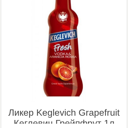
Ликер Keglevich Grapefruit
Кеглевич Грейпфрут 1л