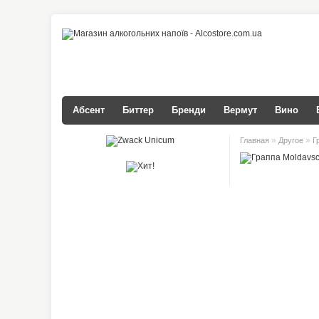
Абсент
Биттер
Бренди
Вермут
Вино
»
»
Главная
Другое
Г