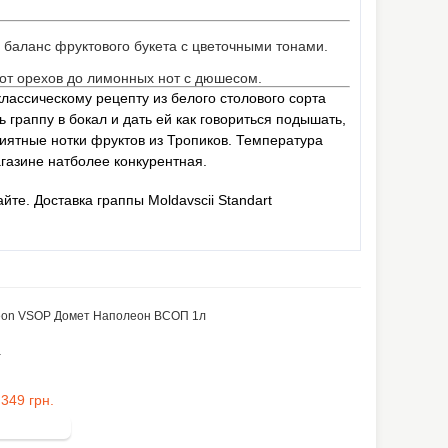
 баланс фруктового букета с цветочными тонами.
т орехов до лимонных нот с дюшесом.
классическому рецепту из белого столового сорта
 граппу в бокал и дать ей как говориться подышать,
риятные нотки фруктов из Тропиков. Температура
азине натболее конкурентная.
йте. Доставка граппы Moldavscii Standart
т
349 грн.