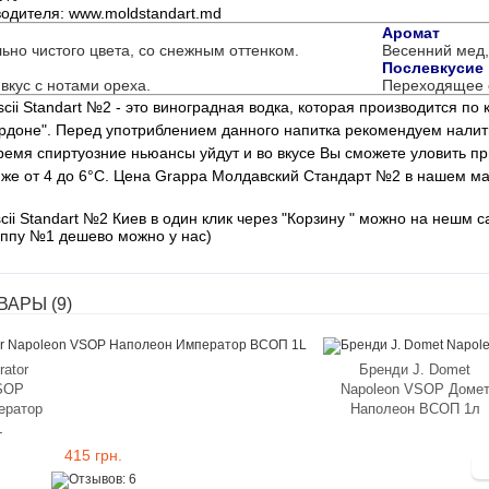
одителя: www.moldstandart.md
Аромат
ьно чистого цвета, со снежным оттенком.
Весенний мед,
Послевкусие
вкус с нотами ореха.
Переходящее о
cii Standart №2 - это виноградная водка, которая производится по 
рдоне". Перед употриблением данного напитка р
екомендуем налить
время спиртуозние ньюансы уйдут и во вкусе Вы сможете уловить п
же от 4 до 6
°C.
Цена Grappa Молдавский Стандарт №2 в нашем маг
cii Standart №2 Киев в один клик через "Корзину " можно на нешм са
аппу №1 дешево можно у нас)
АРЫ (9)
ator
Бренди J. Domet
SOP
Napoleon VSOP Доме
ератор
Наполеон ВСОП 1л
L
415 грн.