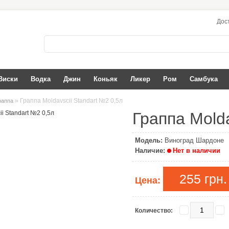
Дос
Виски
Водка
Джин
Коньяк
Ликер
Ром
Самбука
» Граппа Moldavscii Standart №2 0,5л
раппа
Граппа Molda
Модель:
Виноград Шардоне
Наличие:
Нет в наличии
255 грн.
Цена:
Количество: