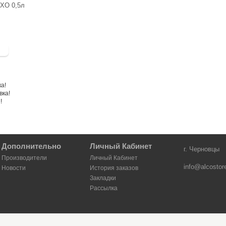
 XO 0,5л
.
Дополнительно
Личный Кабинет
г. Черновцы
Производители
Личный Кабинет
info@alcostor
Новости
История заказов
Закладки
Рассылка