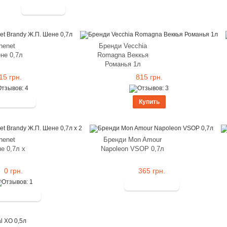
henet
Бренди Vecchia
не 0,7л
Romagna Веккья
Романья 1л
15 грн.
815 грн.
Купить
henet
Бренди Mon Amour
е 0,7л x
Napoleon VSOP 0,7л
0 грн.
365 грн.