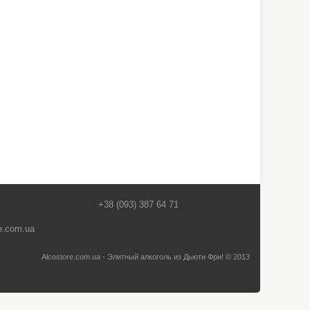
+38 (093) 387 64 71
e.com.ua
Alcostore.com.ua - Элитный алкоголь из Дьюти Фри! © 2013