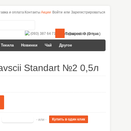
тавка и оплата
Контакты
Акции
Войти
или
Зарегистрироваться
Товаров: 0 (0 грн.)
(093) 387 64 71
info@alcostore.com.ua
Текила
Новинки
Чай
Другое
vscii Standart №2 0,5л
- или -