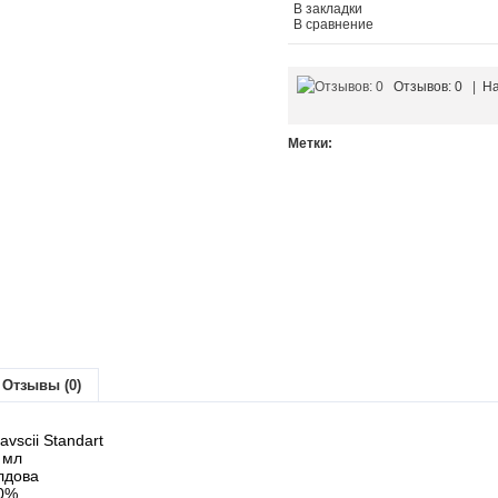
В закладки
В сравнение
Отзывов: 0
|
На
Метки:
Отзывы (0)
vscii Standart
 мл
лдова
40%