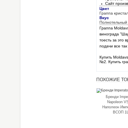
Сайт произв
Цвет
Граппа кристал
Вкус
Полнотельный 
Граппа Moldavs
винограда "Ша
тоесть за это 
подачи все так 
Купить Moldavs
№2.
Купить гр
ПОХОЖИЕ ТОВ
Бренди Imper
Napoleon V
Наполеон Имп
ВСОП 1