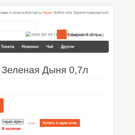
тавка и оплата
Контакты
Акции
Войти
или
Зарегистрироваться
Товаров: 0 (0 грн.)
(093) 387 64 71
info@alcostore.com.ua
Текила
Новинки
Чай
Другое
 Зеленая Дыня 0,7л
- или -
В наличии