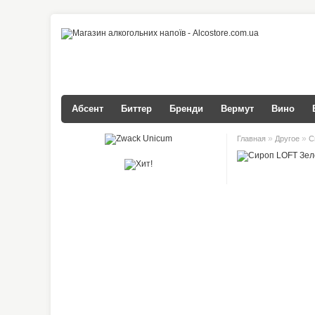
Абсент
Биттер
Бренди
Вермут
Вино
»
»
Главная
Другое
С