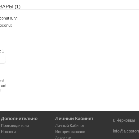
АРЫ (1)
oconut
.
Дополнительно
Личный Кабинет
г. Черновцы
Производители
Личный Кабинет
info@alcostor
Новости
История заказов
Закладки