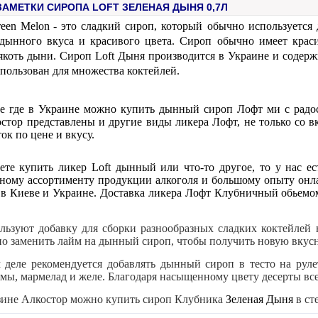
АМЕТКИ СИРОПА LOFT ЗЕЛЕНАЯ ДЫНЯ 0,7Л
reen Melon
- это сладкий сироп, который обычно используется
дынного вкуса и красивого цвета. Сироп обычно имеет крас
коть дыни. Сироп Loft Дыня производится в Украине и содержи
пользован для множества коктейлей.
е где в Украине можно купить дынный сироп Лофт
ми с радо
стор представлены и другие виды ликера Лофт, не только со 
к по цене и вкусу.
ете купить ликер Loft
дынный
или что-то другое, то у нас 
ному ассортименту продукции алкоголя и большому опыту онлай
я
в Киеве и Украине. Доставка ликера Лофт Клубничный
обьемо
льзуют добавку для сборки разнообразных сладких коктейлей 
о заменить лайм на дынный сироп, чтобы получить новую вкус
 деле рекомендуется добавлять дынный сироп в тесто на рул
ы, мармелад и желе. Благодаря насыщенному цвету десерты всег
зине Алкостор можно купить сироп Клубника
Зеленая Дыня
в ст