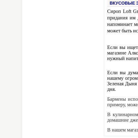
ВКУСОВЫЕ З
Сироп Loft G
придания им 
напоминает мя
может быть ис
Если вы ищет
магазине Алко
нужный напито
Если вы дума
нашему огром
Зеленая Дын
дня.
Бармены испо
примеру, можн
В кулинарном
домашние джем
В нашем мага