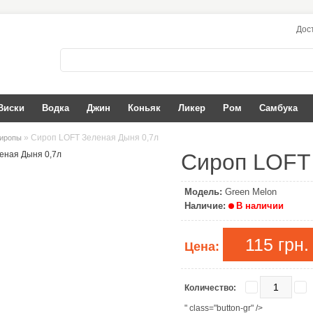
Дос
Виски
Водка
Джин
Коньяк
Ликер
Ром
Самбука
» Сироп LOFT Зеленая Дыня 0,7л
иропы
Сироп LOFT
Модель:
Green Melon
Наличие:
В наличии
115 грн.
Цена:
Количество:
" class="button-gr" />