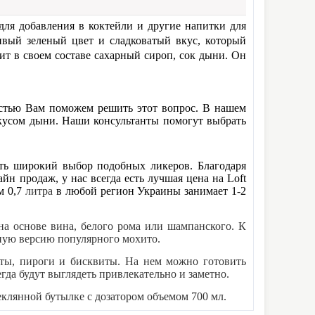
 для добавления в коктейли и другие напитки для
ивый зеленый цвет и сладковатый вкус, который
т в своем составе сахарный сироп, сок дыни. Он
стью Вам поможем решить этот вопрос. В нашем
вкусом дыни
. Наши консультанты помогут выбрать
есть широкий выбор подобных ликеров. Благодаря
н продаж, у нас всегда есть лучшая цена на
Loft
м 0,7
литра
в любой регион Украины занимает 1-2
на основе вина, белого рома или шампанского. К
ную версию популярного мохито.
еты, пироги и бисквиты. На нем можно готовить
да будут выглядеть привлекательно и заметно.
еклянной бутылке с дозатором объемом 700 мл.