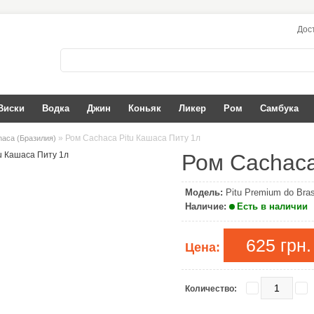
Дос
Виски
Водка
Джин
Коньяк
Ликер
Ром
Самбука
» Ром Cachaca Pitu Кашаса Питу 1л
aca (Бразилия)
Ром Cachaca
Модель:
Pitu Premium do Bras
Наличие:
Есть в наличии
625 грн.
Цена:
Количество: