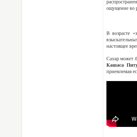
распространен
ощущение во р
В возрасте «
взыскательны
настоящее врем
Сахар может б
Кашаса
Пи
приемлемая ес