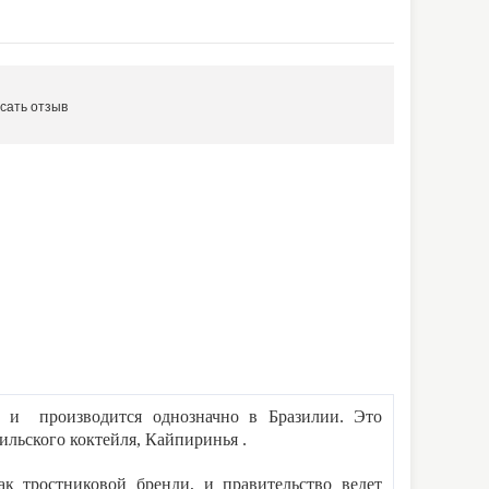
сать отзыв
а и производится однозначно в Бразилии. Это
ильского коктейля, Кайпиринья .
ак тростниковой бренди, и правительство ведет