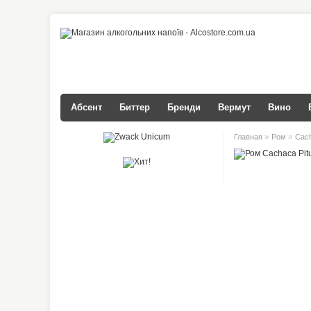
Абсент
Биттер
Бренди
Вермут
Вино
»
»
Главная
Ром
Cach