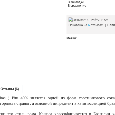
В закладки
В сравнение
Рейтинг:
5
/5.
Основано на
6
отзывах |
Напи
Метки:
Отзывы (6)
haa ) Pitu 40% является одной из форм тростникового сок
гордость страны , а основной ингредиент в квинтэссенцией браз
ски это стиль рома, Кашаса классифицируется в Бразилии к