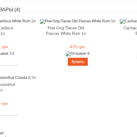
АРЫ (4)
aribica
Ром Олд Паска Old
Cachaca
 1л
Pascas White Rum 1л
 грн.
475 грн.
Купить
sionfruit
7л
 грн.