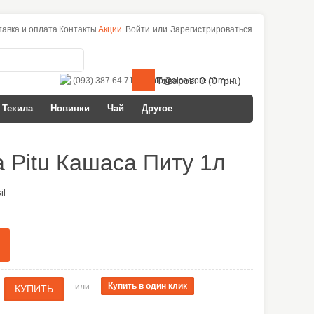
тавка и оплата
Контакты
Акции
Войти
или
Зарегистрироваться
Товаров: 0 (0 грн.)
(093) 387 64 71
info@alcostore.com.ua
Текила
Новинки
Чай
Другое
 Pitu Кашаса Питу 1л
il
- или -