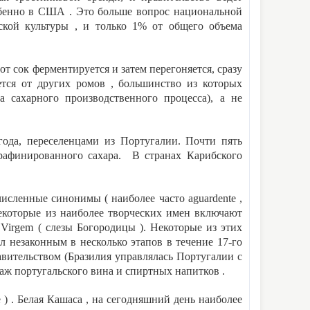
обенно в США . Это больше вопрос национальной
ьской культуры , и только 1% от общего объема
от сок ферментируется и затем перегоняется, сразу
ается от других ромов , большинство из которых
а сахарного производственного процесса), а не
года, переселенцами из Португалии. Почти пять
 рафинированного сахара. В странах Карибского
исленные синонимы ( наиболее часто aguardente ,
Некоторые из наиболее творческих имен включают
а Virgem ( слезы Богородицы ). Некоторые из этих
 незаконным в несколько этапов в течение 17-го
авительством (Бразилия управлялась Португалии с
ж португальского вина и спиртных напитков .
 ) . Белая Кашаса , на сегодняшний день наиболее