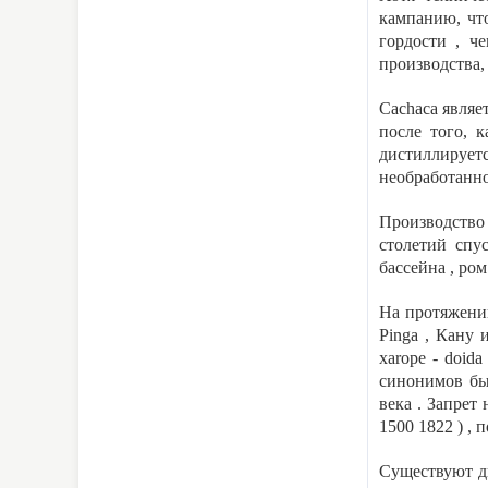
кампанию, чт
гордости , ч
производства,
Cachaca являе
после того, 
дистиллирует
необработанно
Производство
столетий спу
бассейна , ро
На протяжении
Pinga , Кану 
xarope - doid
синонимов был
века . Запрет
1500 1822 ) ,
Существуют дв