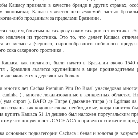
обы Кашасу признали в качестве бренди в других странах, ос
ем экономики; Кашаса является неотъемлемой частью бразил
 когда-либо проданным за пределами Бразилии .
тся сладким, богатым на сахарозу соком сахарного тростника . Эт
как извлечен из тростника. Это то, что делает Кашаса отлич
ся из мелассы (черного, сиропообразного побочного продукт
го сока сахарного тростника .
 Кашаса, как полагают, были начато в Бразилии около 1540 
стя , Бразилия является крупнейшим в мире производителем
м выдерживается в деревянных бочках .
 многих лет Cachaa Premium Pitu Do Brasil унаследовал многоч
и caninha ) , многие локализованные в конкретных областях. 
a ( ума сироп ), BAFO де Тигре ( дыхание тигра ) и Lgrimas д
и созданы как кодовые слова, необходимые, когда напиток был
 на купить Кашаса 51 1л дешево был наложен португальским пр
 потому что популярность CACHACA в привело к снижению прода
а основных подкатегории Cachaca : белая и золотая (в возрасте