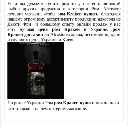
Если вы думаете купить ром
то у нас есть широкий
выбор других продуктов в категории Ром. Alcostore
лучший магазин, чтобы р
ом Kraken
купить
, благодаря
нашему огромному ассортименту продукции алкоголя из
Дьюти Фри и большому опыту онлайн продаж у нас
есть лучшая
цена
ром Кракен
в Украине.
ром
Кракен
доставка
на Alcostore.com.ua, несомненно, одни
из лучших
цен в Украине и Киеве.
На ринке Украини Ром
ром Кракен
купить
можно пока
что толдько в нашем интернет-магазине
.