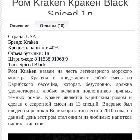
Ром Kraken Кракен Black
Spiced 1л
Описание
Отзывы (10)
Модель:
Black Spiced
Наличие:
Нет в наличии
Страна:
USA
Бренд: Kraken
Крепость напитка: 40%
1155 грн.
Цена:
Объем бутылки: 1л
Штрих-код:
8 11538 01068 9
Тип: Spiced Black
Количество:
Ром Kraken
назван на честь легендарного морского
монстра Кракена и представляет собой смесь из
Карибского бассейна, которая, безусловно, должна
удовлетворить любые желания поклонников пряных,
- или -
темных ромов.
Кракен является Карибским ромом и
сделан с секретной смеси из 13 специй. Впервые был
введен на рынок в Великобритании весной 2010 года, на
данный день этот ром стал одним из любимых напитков
В закладки
В сравнение
наших клиентов.