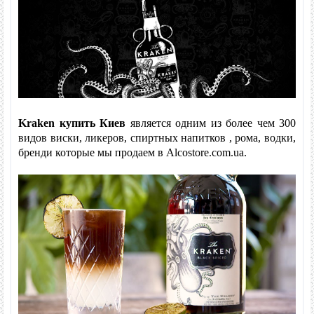
Рейтинг:
5
/5.
Основано на
10
отзывах |
Написать отзыв
Метки:
Kraken
купить Киев
является одним из более чем 300
видов виски, ликеров, спиртных напитков , рома, водки,
бренди которые мы продаем в Alcostore.com.ua.