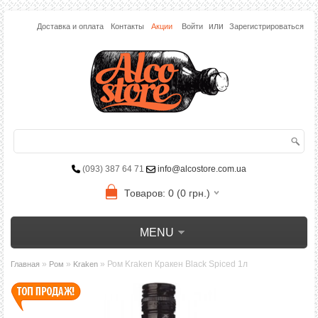
или
Доставка и оплата
Контакты
Акции
Войти
Зарегистрироваться
(093) 387 64 71
info@alcostore.com.ua
Товаров: 0 (0 грн.)
MENU
»
»
» Ром Kraken Кракен Black Spiced 1л
Главная
Ром
Kraken