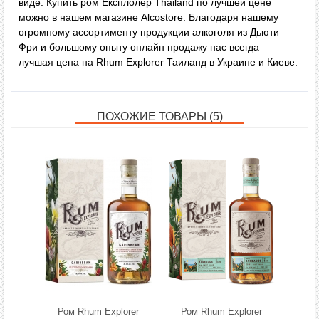
виде.
Купить ром Експлолер Thailand по лучшей цене
можно в нашем магазине Alcostore. Благодаря нашему
Отзывов: 0
|
Написать отзыв
огромному ассортименту продукции алкоголя из Дьюти
Фри и большому опыту онлайн продажу нас всегда
лучшая цена на
Rhum Explorer
Таиланд
в Украине и Киеве.
Метки:
ПОХОЖИЕ ТОВАРЫ (5)
Ром Rhum Explorer
Ром Rhum Explorer