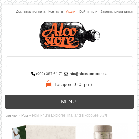
или
Доставка и оплата
Контакты
Акции
Войти
Зарегистрироваться
(093) 387 64 71
info@alcostore.com.ua
Товаров: 0 (0 грн.)
MENU
»
» Ром Rhum Explorer Thailand в коробке 0,7л
Главная
Ром