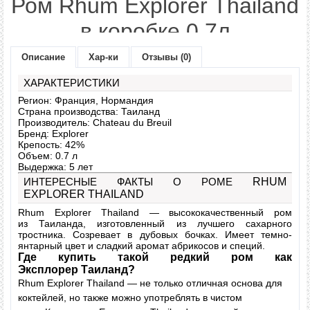
Ром Rhum Explorer Thailand
в коробке 0,7л
Описание
Хар-ки
Отзывы (0)
Модель:
rum-explorer-
Наличие:
В наличии
ХАРАКТЕРИСТИКИ
Регион: Франция, Нормандия
1455 грн.
Страна производства: Таиланд
Цена:
Производитель: Chateau du Breuil
Бренд: Explorer
Крепость: 42%
Объем: 0.7 л
Количество:
Выдержка: 5 лет
ИНТЕРЕСНЫЕ ФАКТЫ О РОМЕ
RHUM
EXPLORER THAILAND
В наличии
" class="button-gr" />
Rhum Explorer
Thailand — высококачественный ром
из
Таиланда
, изготовленный из лучшего сахарного
- или -
тростника. Созревает в дубовых бочках.
Имеет темно-
янтарный цвет и сладкий аромат абрикосов и специй.
Где купить такой редкий ром как
Эксплорер
Таиланд
?
В закладки
Rhum Explorer Thailand
— не только отличная основа для
В сравнение
коктейлей, но также можно употреблять в чистом