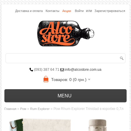
или
Доставка и оплата
Контакты
Акции
Войти
Зарегистрироваться
(093) 387 64 71
info@alcostore.com.ua
Товаров: 0 (0 грн.)
MENU
»
»
» Ром Rhum Explorer Trinidad в коробке 0,7л
Главная
Ром
Rum Explorer