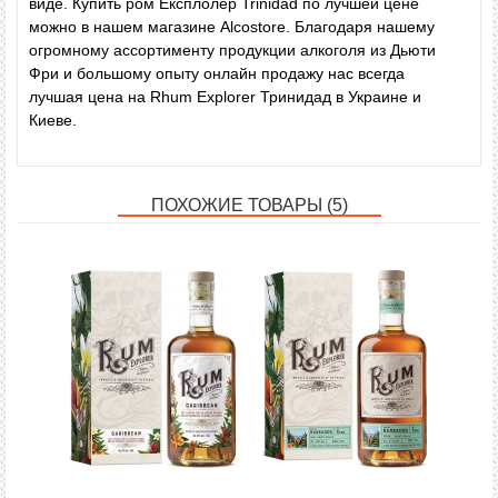
виде.
Купить ром Експлолер
Trinidad
по лучшей цене
можно в нашем магазине Alcostore. Благодаря нашему
Отзывов: 0
|
Написать отзыв
огромному ассортименту продукции алкоголя из Дьюти
Фри и большому опыту онлайн продажу нас всегда
лучшая цена на
Rhum Explorer
Тринидад
в Украине и
Метки:
Киеве.
ПОХОЖИЕ ТОВАРЫ (5)