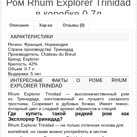
Ром Rhum Explorer Trinidad
в коробке 0,7л
Описание
Хар-ки
Отзывы (0)
Модель:
Trinidad
Наличие:
В наличии
ХАРАКТЕРИСТИКИ
Регион: Франция, Нормандия
1455 грн.
Страна производства: Тринидад
Цена:
Производитель: Chateau du Breuil
Бренд: Explorer
Крепость: 42%
Объем: 0.7 л
Количество:
Выдержка: 5 лет
ИНТЕРЕСНЫЕ ФАКТЫ О РОМЕ
RHUM
EXPLORER TRINIDAD
В наличии
" class="button-gr" />
Rhum Explorer
Trinidad — высококачественный ром
из
Тринидада
, изготовленный из лучшего сахарного
- или -
тростника. Созревает в дубовых бочках.
Имеет темно-
янтарный цвет и сладкий аромат абрикосов и специй.
Где купить такой редкий ром как
Эксплорер
Тринидад
?
В закладки
Rhum Explorer
Trinidad
— не только отличная основа для
В сравнение
коктейлей, но также можно употреблять в чистом