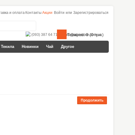
тавка и оплата
Контакты
Акции
Войти
или
Зарегистрироваться
Товаров: 0 (0 грн.)
(093) 387 64 71
info@alcostore.com.ua
Текила
Новинки
Чай
Другое
Продолжить