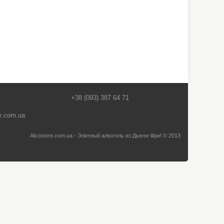
+38 (093) 387 64 71
e.com.ua
Alcostore.com.ua - Элитный алкоголь из Дьюти Фри! © 2013