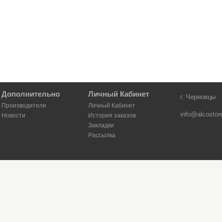
Дополнительно
Личный Кабинет
г. Черновцы
Производители
Личный Кабинет
info@alcostor
Новости
История заказов
Закладки
Рассылка