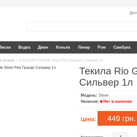
Дос
Виски
Водка
Джин
Коньяк
Ликер
Ром
Самбука
» Текила Rio Grande Silver Рио Гранде Сильвер 1л
io Grande
Текила Rio G
Сильвер 1л
Модель:
Silver
Наличие:
Нет в наличии
449 грн.
Цена: