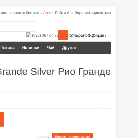
тавка и оплата
Контакты
Акции
Войти
или
Зарегистрироваться
Товаров: 0 (0 грн.)
(093) 387 64 71
info@alcostore.com.ua
Текила
Новинки
Чай
Другое
rande Silver Рио Гранде
- или -