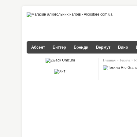
Абсент
Биттер
Бренди
Вермут
Вино
»
»
Главная
Текила
R