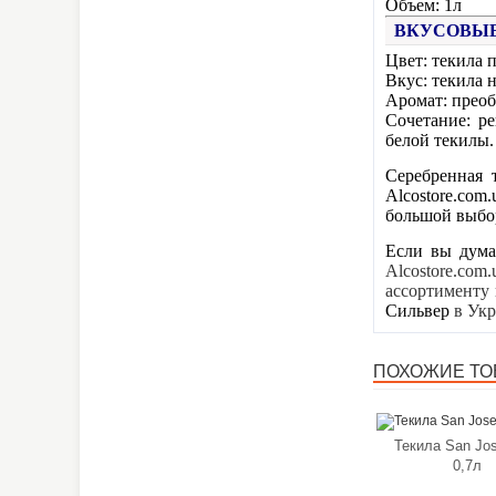
Объем: 1л
ВКУСОВЫЕ
Цвет: текила 
Вкус: текила 
Аромат: преоб
Сочетание: р
белой текилы
Серебренная 
Alcostore.com
большой выбор
Если вы дума
Alcostore.co
ассортименту
Сильвер
в Ук
ПОХОЖИЕ ТОВ
Текила San Jo
0,7л