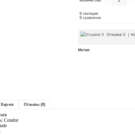
Количество:
В закладки
В сравнение
Отзывов: 0
|
На
Метки:
Хар-ки
Отзывы (0)
ния
: Condor
ande
%