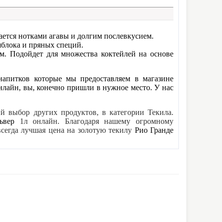
вается нотками агавы и долгим послевкусием.
яблока и пряных специй.
м. Подойдет для множества коктейлей на основе
 напитков которые мы предоставляем в магазине
нлайн, вы, конечно пришли в нужное место. У нас
й выбор других продуктов, в категории Текила.
львер
1л
онлайн. Благодаря нашему огромному
всегда лучшая цена на золотую текилу
Рио Гранде