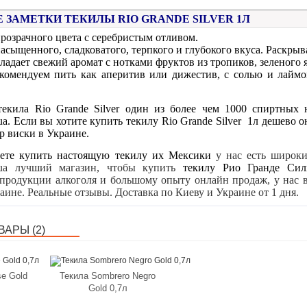
 ЗАМЕТКИ ТЕКИЛЫ RIO GRANDE SILVER 1Л
прозрачного цвета с серебристым отливом.
насыщенного, сладковатого, терпкого и глубокого вкуса. Раскры
ладает свежий аромат с нотками фруктов из тропиков, зеленого 
екомендуем пить как аперитив или дижестив, с солью и лаймо
.
текила Rio Grande Silver один из более чем 1000 спиртных
.ua. Если вы хотите купить текилу
Rio Grande
Silver 1л
дешево
о
 виски в Украине.
ете купить настоящую текилу их Мексики
у нас есть широки
m.ua лучший магазин, чтобы купить
текилу Рио Гранде Си
 продукции алкоголя и большому опыту онлайн продаж, у нас 
раине.
Реальные отзывы.
Доставка
по
Киеву
и Украине от 1 дня.
АРЫ (2)
se Gold
Текила Sombrero Negro
Gold 0,7л