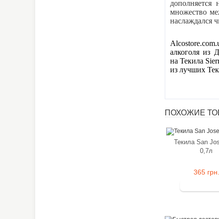
дополняется 
множество меж
наслаждался 
Alcostore.com
алкоголя из 
на Текила Sier
из лучших Тек
ПОХОЖИЕ ТОВ
Текила San Jo
0,7л
365 грн