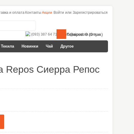
тавка и оплата
Контакты
Акции
Войти
или
Зарегистрироваться
Товаров: 0 (0 грн.)
(093) 387 64 71
info@alcostore.com.ua
Текила
Новинки
Чай
Другое
ra Repos Сиерра Репос