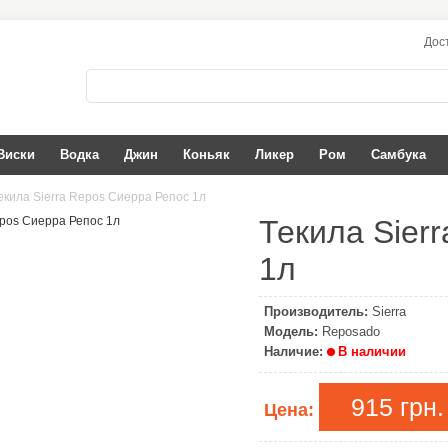
Дос
Виски
Водка
Джин
Коньяк
Ликер
Ром
Самбука
екила Sierra Repos Сиерра Репос 1л
Текила Sier
1л
Производитель:
Sierra
Модель:
Reposado
Наличие:
В наличии
915 грн.
Цена: