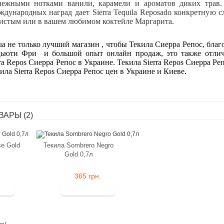
нежными нотками ванили, карамели и ароматов диких трав. 
дународных наград дает Sierra Tequila Reposado конкретную с
чистым или в вашем любимом коктейле Маргарита.
.ua не только лучший магазин , чтобы Текила Сиерра Репос, бл
Дьюти Фри и большой опыт онлайн продаж, это также отлич
ra Repos Сиерра Репос в Украине. Текила Sierra Repos Сиерра Ре
ила Sierra Repos Сиерра Репос цен в Украине и Киеве.
АРЫ (2)
se Gold
Текила Sombrero Negro
Gold 0,7л
.
365 грн.