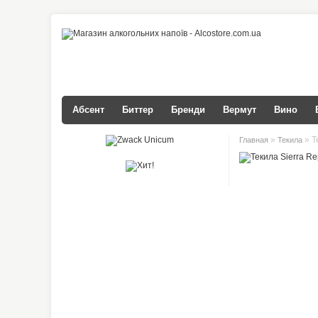
Абсент
Биттер
Бренди
Вермут
Вино
»
» Т
Главная
Текила