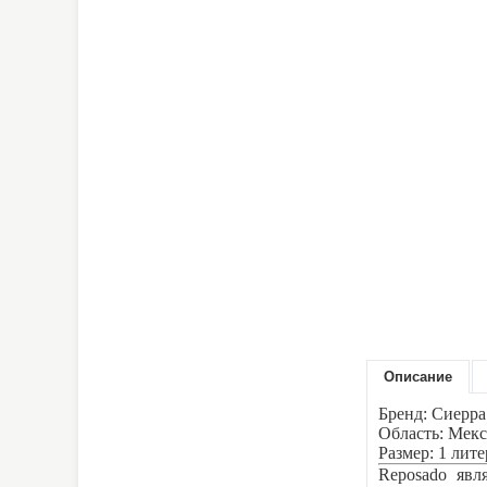
Описание
Бренд: Сиерра
Область: Мекс
Размер: 1 лите
Reposado явл