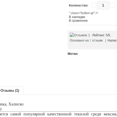
Количество:
" class="button-gr" />
В закладки
В сравнение
Рейтинг:
5
/5.
Основано на
1
отзыве |
Напис
Метки:
Отзывы (1)
ика, Халиско
р
яется самой популярной качественной текилой среди мексик