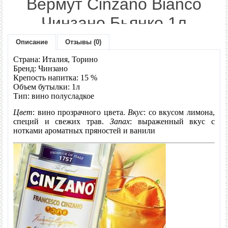
Вермут Cinzano Bianco
Чинзано Бьянко 1л
Описание
Отзывы (0)
Модель:
Original
Наличие:
Нет в наличии
Страна: Италия, Торино
Бренд: Чинзано
Крепость напитка: 15 %
285 грн.
Цена:
Объем бутылки: 1л
Тип: вино полусладкое
Цвет
: вино прозрачного цвета.
Вкус
: со вкусом лимона,
Количество:
специй и свежих трав.
Запах
:
выраженный вкус с
нотками ароматных пряностей и ванили
- или -
В закладки
В сравнение