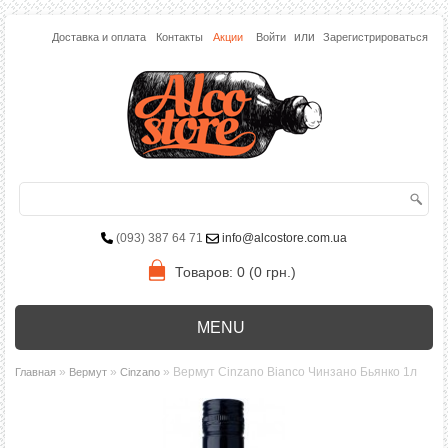
или
Доставка и оплата
Контакты
Акции
Войти
Зарегистрироваться
(093) 387 64 71
info@alcostore.com.ua
Товаров: 0 (0 грн.)
MENU
»
»
» Вермут Cinzano Bianco Чинзано Бьянко 1л
Главная
Вермут
Cinzano