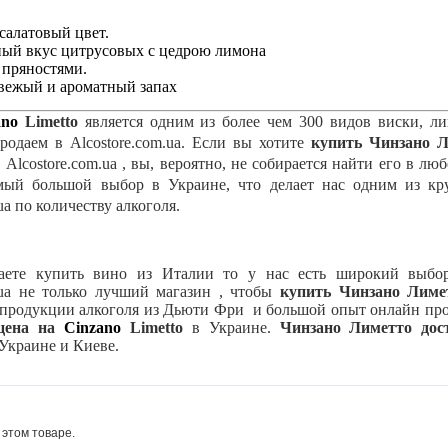
-салатовый цвет.
ный вкус цитрусовых с цедрою лимона
 пряностями.
свежый и ароматный запах
ano
Limetto
является одним из более чем 300 видов виски, ли
родаем в Alcostore.com.ua. Если вы хотите
купить
Чинзано
Л
 Alcostore.com.ua , вы, вероятно, не собирается найти его в лю
мый большой выбор в Украине, что делает нас одним из кр
ua по количеству алкоголя.
аете купить вино из Италии
то у нас есть широкий выбор
m.ua не только лучший магазин , чтобы
купить
Чинзано
Лиме
продукции алкоголя из Дьюти Фри и большой опыт онлайн прод
цена на
Cinzano
Limetto
в Украине.
Чинзано
Лиметто
дос
 Украине и Киеве.
 этом товаре.