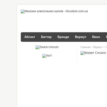
Абсент
Биттер
Бренди
Вермут
Вино
»
»
Главная
Вермут
C