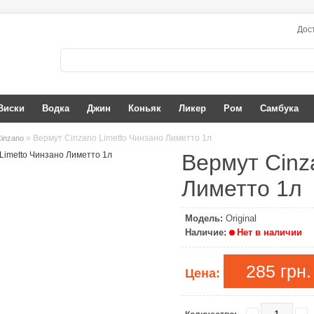
Дос
Виски
Водка
Джин
Коньяк
Ликер
Ром
Самбука
» Вермут Cinzano Limetto Чинзано Лиметто 1л
inzano
Вермут Cinz
Лиметто 1л
Модель:
Original
Наличие:
Нет в наличии
285 грн.
Цена: