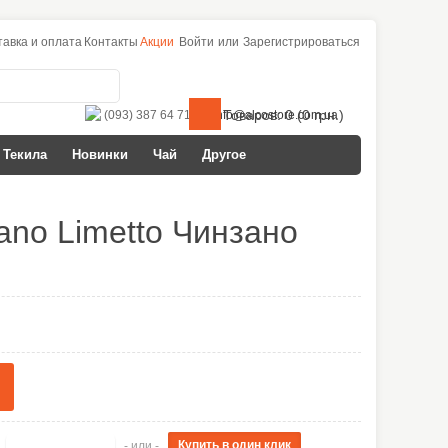
тавка и оплата
Контакты
Акции
Войти
или
Зарегистрироваться
Товаров: 0 (0 грн.)
(093) 387 64 71
info@alcostore.com.ua
Текила
Новинки
Чай
Другое
ano Limetto Чинзано
- или -