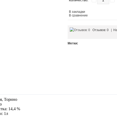
Количество:
В закладки
В сравнение
Отзывов: 0
|
На
Метки:
я, Торино
о
тка: 14,4 %
и: 1л