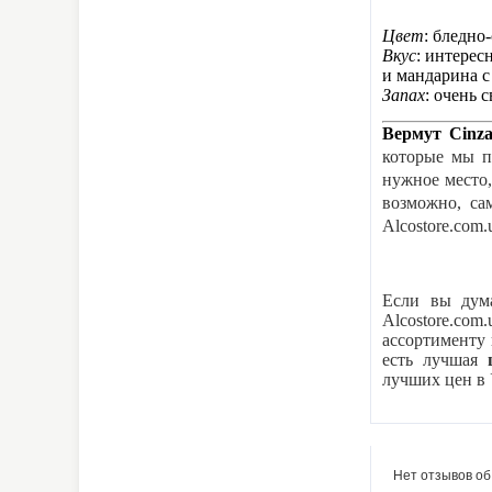
Цвет
: бледно
Вкус
: интерес
и мандарина с
Запах
: очень 
Вермут Cinz
которые мы п
нужное место,
возможно, са
Alcostore.com.
Если вы дум
Alcostore.co
ассортименту 
есть лучшая
лучших
цен в
Нет отзывов об