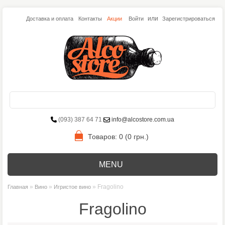
или
Доставка и оплата
Контакты
Акции
Войти
Зарегистрироваться
(093) 387 64 71
info@alcostore.com.ua
Товаров: 0 (0 грн.)
MENU
»
»
» Fragolino
Главная
Вино
Игристое вино
Fragolino