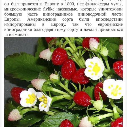
он был привезен в Европу в 1800, нес филлоксеры чумы,
микроскопические flylike насекомые, которые уничтожили
большую часть виноградников виноводочной части
Европы. Американские сорта были впоследствии
импортированы в Европу, так что европейские
виноградники благодаря этому сорту и начали прививаться
и выживать.