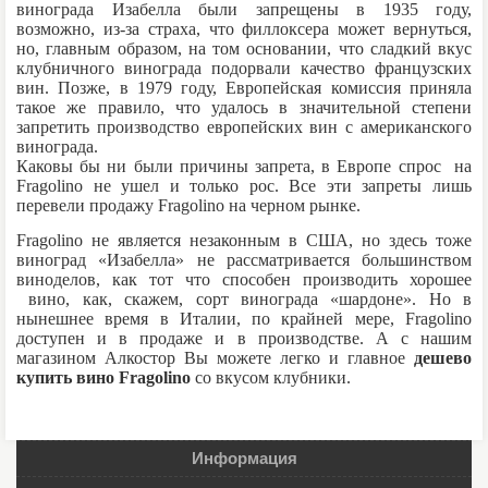
винограда Изабелла были запрещены в 1935 году,
возможно, из-за страха, что филлоксера может вернуться,
но, главным образом, на том основании, что сладкий вкус
клубничного винограда подорвали качество французских
вин. Позже, в 1979 году, Европейская комиссия приняла
такое же правило, что удалось в значительной степени
запретить производство европейских вин с американского
винограда.
Каковы бы ни были причины запрета, в Европе спрос на
Fragolino не ушел и только рос. Все эти запреты лишь
перевели продажу Fragolino на черном рынке.
Fragolino не является незаконным в США, но здесь тоже
виноград «Изабелла» не рассматривается большинством
виноделов, как тот что способен производить хорошее
вино, как, скажем, сорт винограда «шардоне». Но в
нынешнее время в Италии, по крайней мере, Fragolino
доступен и в продаже и в производстве. А с нашим
магазином Алкостор Вы можете легко и главное
дешево
купить вино Fragolino
со вкусом клубники.
Информация