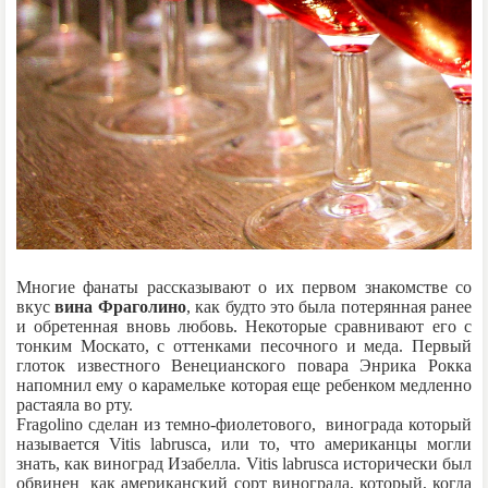
Многие фанаты рассказывают о их первом знакомстве со
вкус
вина Фраголино
, как будто это была потерянная ранее
и обретенная вновь любовь. Некоторые сравнивают его с
тонким Москато, с оттенками песочного и меда. Первый
глоток известного Венецианского повара Энрика Рокка
напомнил ему о карамельке которая еще ребенком медленно
растаяла во рту.
Fragolino сделан из темно-фиолетового, винограда который
называется Vitis labrusca, или то, что американцы могли
знать, как виноград Изабелла. Vitis labrusca исторически был
обвинен как американский сорт винограда, который, когда