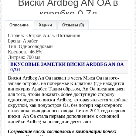
Виски Ardbeg AN OA в
коробке 0,7л
Описание
Хар-ки
Отзывы (0)
Модель:
An Oa
Наличие:
Нет в наличии
Страна: Остров Айла, Шотландия
Бренд: Ардбег
Тип: Односолодовый
2495 грн.
Цена:
Крепость: 46.6%
Литраж: 700 мл
ВКУСОВЫЕ ЗАМЕТКИ ВИСКИ ARDBEG AN OA
Количество:
0,7Л
Виски Ardbeg An Oa назван в честь Мыса Оа на юго-
западе острова, на побережье Килдатона (где находится
винокурня Ардбег. Таким образом, An Oa предназначен
- или -
для того, чтобы показать более доступную сторону
односолодового виски Ardbeg, которая является такой же
округлой, как полуостров Oa, без потери характерного
стиля ликеро-водочного завода. Летом 2017 года версия
В закладки
виски An Oa стала первым дополнением к основной
В сравнение
линейке Ardbeg за последние десять лет.
Созревание виски состоялось в комбинации бочек: