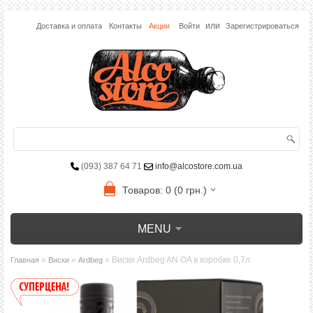
или
Доставка и оплата
Контакты
Акции
Войти
Зарегистрироваться
(093) 387 64 71
info@alcostore.com.ua
Товаров: 0 (0 грн.)
MENU
»
»
» Виски Ardbeg AN OA в коробке 0,7л
Главная
Виски
Ardbeg