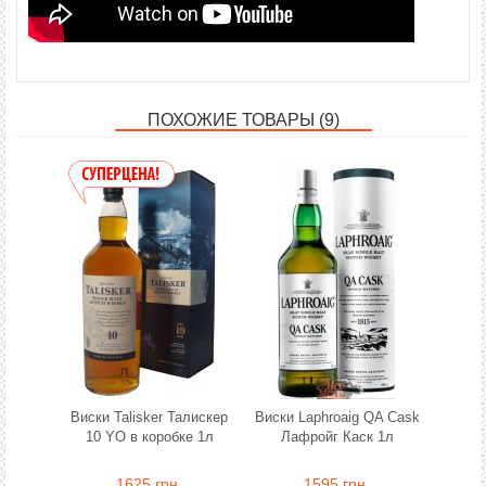
ПОХОЖИЕ ТОВАРЫ (9)
Виски Talisker Талискер
Виски Laphroaig QA Cask
10 YO в коробке 1л
Лафройг Каск 1л
1625 грн.
1595 грн.