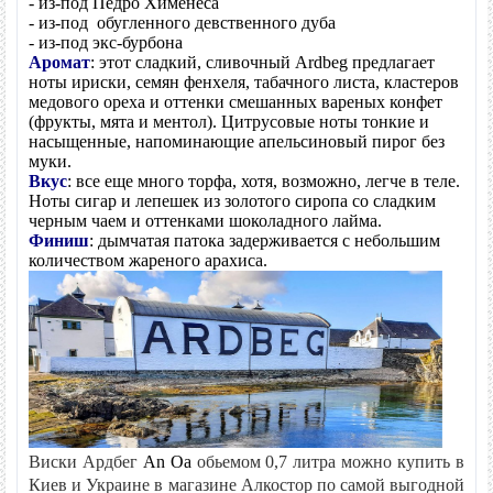
- из-под Педро Хименеса
Отзывов: 0
|
Написать отзыв
- из-под обугленного девственного дуба
- из-под экс-бурбона
Аромат
: этот сладкий, сливочный Ardbeg предлагает
Метки:
ноты ириски, семян фенхеля, табачного листа, кластеров
медового ореха и оттенки смешанных вареных конфет
(фрукты, мята и ментол). Цитрусовые ноты тонкие и
насыщенные, напоминающие апельсиновый пирог без
муки.
Вкус
: все еще много торфа, хотя, возможно, легче в теле.
Ноты сигар и лепешек из золотого сиропа со сладким
черным чаем и оттенками шоколадного лайма.
Финиш
: дымчатая патока задерживается с небольшим
количеством жареного арахиса.
Виски Ардбег
An Oa
обьемом 0,7 литра можно купить в
Киев и Украине в магазине Алкостор по самой выгодной