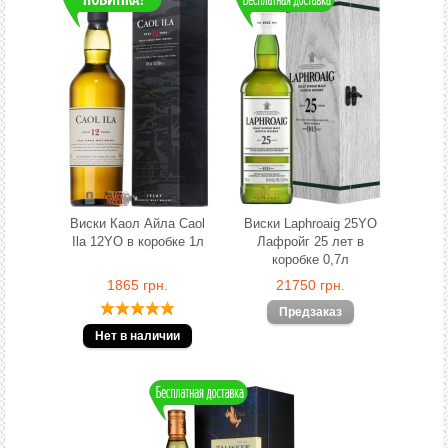
Виски Каол Айла Caol
Виски Laphroaig 25YO
Ila 12YO в коробке 1л
Лафройг 25 лет в
коробке 0,7л
1865 грн.
21750 грн.