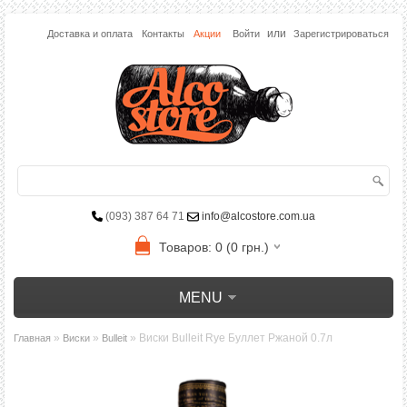
или
Доставка и оплата
Контакты
Акции
Войти
Зарегистрироваться
(093) 387 64 71
info@alcostore.com.ua
Товаров: 0 (0 грн.)
MENU
»
»
» Виски Bulleit Rye Буллет Ржаной 0.7л
Главная
Виски
Bulleit