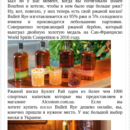
Был ли у Вас момент, когда вы потягивали Bulleit
Bourbon и хотели, чтобы в нем было еще больше ржи?
Ну, вот, повезло, у них теперь есть свой ржаной виски!
Отзывов: 0
|
Написать отзыв
Bulleit Rye изготавливается из 95% ржи и 5% солодового
ячменя и производится небольшими партиями.
Метки:
Совершенно потрясающий ржаной бурбон, который
выиграл двойную золотую медаль на Сан-Франциско
World Spirits Competition в 2016 году.
Ржаной виски Буллет Рай один из более чем 1000
спиртных напитков которые мы предоставляем в
магазине Alcostore.com.ua. Если вы
хотите купить
виски
Bulleit Rye
дешево
онлайн, вы,
конечно пришли в нужное место. У нас большой выбор
виски в Украине.