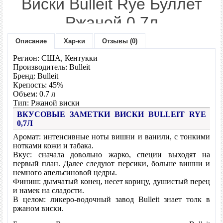
Виски Bulleit Rye Буллет
Ржаной 0.7л
Описание
Хар-ки
Отзывы (0)
Модель:
Rye
Наличие:
В наличии
Регион: США, Кентукки
Производитель: Bulleit
Бренд: Bulleit
1450 грн.
Цена:
Крепость: 45%
Объем: 0.7 л
Тип: Ржаной виски
Количество:
ВКУСОВЫЕ ЗАМЕТКИ ВИСКИ BULLEIT RYE
0,7Л
Аромат: интенсивные ноты вишни и ванили, с тонкими
В наличии
нотками кожи и табака.
" class="button-gr" />
Вкус: сначала довольно жарко, специи выходят на
первый план. Далее следуют персики, больше вишни и
- или -
немного апельсиновой цедры.
Финиш: дымчатый конец, несет корицу, душистый перец
и намек на сладости.
В целом: ликеро-водочный завод Bulleit знает толк в
В закладки
ржаном виски.
В сравнение