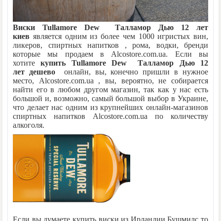
В сравнение
Виски Tullamore Dew Талламор Дью
12 лет
киев
является одним из более чем 1000 игристых вин,
Отзывов: 0
|
Написать отзыв
ликеров, спиртных напитков , рома, водки, бренди
которые мы продаем в Alcostore.com.ua. Если вы
хотите
купить
Tullamore Dew Талламор Дью
12
Метки:
лет
дешево
онлайн, вы, конечно пришли в нужное
место, Alcostore.com.ua , вы, вероятно, не собирается
найти его в любом другом магазин, так как у нас есть
большой и, возможно, самый большой выбор в Украине,
что делает нас одним из крупнейших онлайн-магазинов
спиртных напитков Alcostore.com.ua по количеству
алкоголя.
Если вы думаете купить виски из Ирландии Бушмилс
то