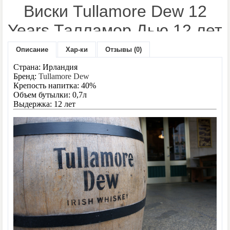
Виски Tullamore Dew 12
Years Талламор Дью 12 лет
0,7л
Описание
Хар-ки
Отзывы (0)
Страна: Ирландия
Производитель:
Tullamore Dew
Бренд:
Tullamore Dew
Модель:
De luxe
Крепость напитка: 40%
Наличие:
Нет в наличии
Объем бутылки: 0,7л
Выдержка: 12 лет
1095 грн.
Цена:
Количество:
- или -
В закладки