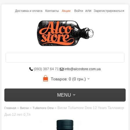
или
Доставка и оплата
Контакты
Акции
Войти
Зарегистрироваться
(093) 387 64 71
info@alcostore.com.ua
Товаров: 0 (0 грн.)
MENU
»
»
» Виски Tullamore Dew 12 Years Талламор
Главная
Виски
Tullamore Dew
Дью 12 лет 0,7л