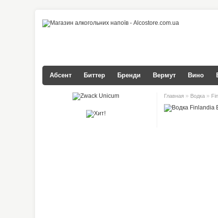
Абсент
Биттер
Бренди
Вермут
Вино
»
»
Главная
Водка
Fi