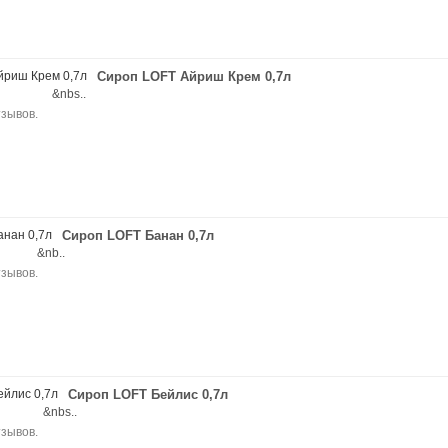
Сироп LOFT Айриш Крем 0,7л
ania &nbs..
Сироп LOFT Банан 0,7л
nia &nb..
Сироп LOFT Бейлис 0,7л
nia &nbs..