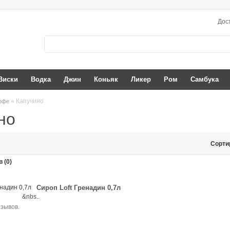
Дос
Виски
Водка
Джин
Коньяк
Ликер
Ром
Самбука
» Капучино
офе
но
Сорти
 (0)
Сироп Loft Гренадин 0,7л
nia &nbs..