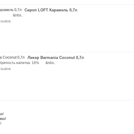
Сироп LOFT Карамель 0,7л
nia &nbs..
Ликер Barmania Coconut 0,7л
 Крепость напитка: 16% &nbs..