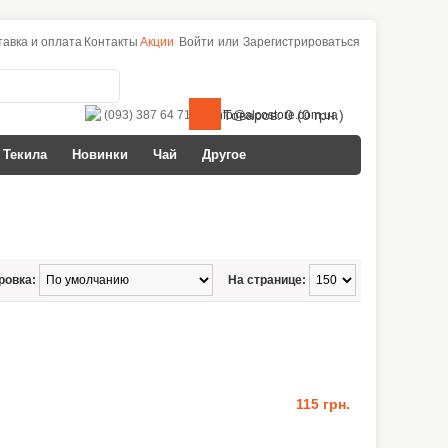
тавка и оплата
Контакты
Акции
Войти
или
Зарегистрироваться
Товаров: 0 (0 грн.)
(093) 387 64 71
info@alcostore.com.ua
Текила
Новинки
Чай
Другое
ровка:
На странице:
115 грн.