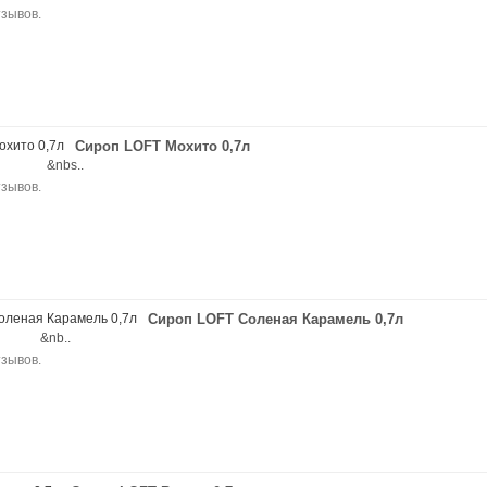
Сироп LOFT Мохито 0,7л
nia &nbs..
Сироп LOFT Соленая Карамель 0,7л
nia &nb..