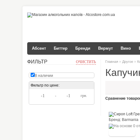
Абсент
Биттер
Бренди
Вермут
Вино
ФИЛЬТР
»
»
ОЧИСТИТЬ
Главная
Другое
К
Капучи
В наличии
Фильтр по цене:
-
грн.
Сравнение товаров
Бренд: Barma