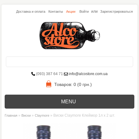
или
Доставка и оплата
Контакты
Акции
Войти
Зарегистрироваться
(093) 387 64 71
info@alcostore.com.ua
Товаров: 0 (0 грн.)
MENU
»
»
» Виски Claymore Клеймор 1л х 2 шт.
Главная
Виски
Claymore