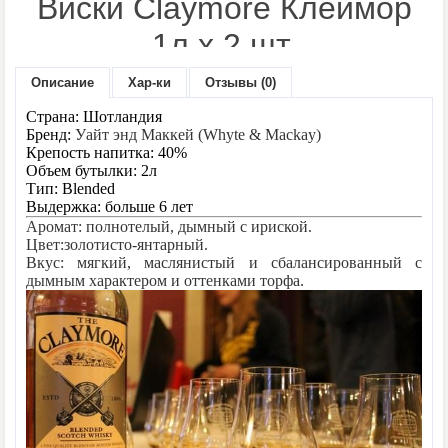
Виски Claymore Клеймор
1л х 2 шт.
Описание
Хар-ки
Отзывы (0)
Производитель:
Whyte and Mackay
Модель:
Original
Страна: Шотландия
Наличие:
Нет в наличии
Бренд:
Уайт энд Маккей (Whyte & Mackay)
Крепость напитка: 40%
Объем бутылки: 2л
1110 грн.
Цена:
Тип: Blended
Выдержка: больше 6 лет
Аромат: полнотелый, дымный с ириской.
Цвет:золотисто-янтарный.
Количество:
Вкус: мягкий, маслянистый и сбалансированный с
дымным характером и оттенками торфа.
- или -
В закладки
В сравнение