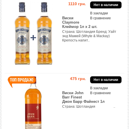
1110 грн.
В закладки
Виски
В сравнение
Claymore
Клеймор 1л х 2 шт.
Страна: Шотландия Бренд: Уайт
энд Маккей (Whyte & Mackay)
Крепость напит..
475 грн.
В закладки
Виски John
В сравнение
Barr Finest
Джон Барр Файнест 1л
Страна: Шотландия ..