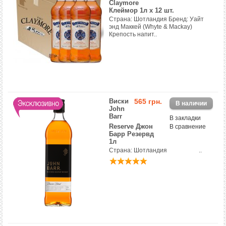
Claymore
Клеймор 1л х 12 шт.
Страна: Шотландия Бренд: Уайт
энд Маккей (Whyte & Mackay)
Крепость напит..
Виски
565 грн.
John
Barr
В закладки
Reserve Джон
В сравнение
Барр Резервд
1л
Страна: Шотландия ..