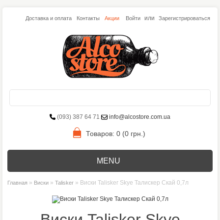
или
Доставка и оплата
Контакты
Акции
Войти
Зарегистрироваться
(093) 387 64 71
info@alcostore.com.ua
Товаров: 0 (0 грн.)
MENU
»
»
» Виски Talisker Skye Талискер Скай 0,7л
Главная
Виски
Talisker
Виски Talisker Skye