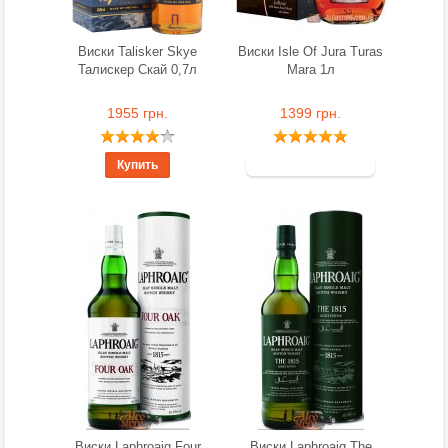
Виски Talisker Skye
Виски Isle Of Jura Turas
Талискер Скай 0,7л
Mara 1л
1955 грн.
1399 грн.
Купить
Виски Laphroaig Four
Виски Laphroaig The