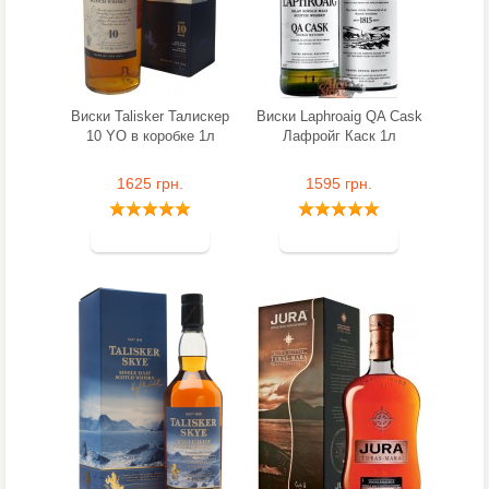
Виски Talisker Талискер
Виски Laphroaig QA Cask
10 YO в коробке 1л
Лафройг Каск 1л
1625 грн.
1595 грн.