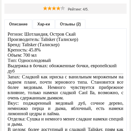
Рейтинг:
4
/5.
Основано на
2
отзывах |
Написать отзыв
Описание
Хар-ки
Отзывы (2)
Метки:
Регион: Шотландия, Остров Скай
Производитель: Talisker (Талискер)
Бренд: Talisker (Талискер)
Крепость: 45.8%
Объем: 700 мл
Тип: Односолодовый
Выдержка в бочках: обожженные бочки, европейский
дуб
Запах: Сладкий как ириска с ванильным мороженым на
заднем плане, почти зернового типа. Становится все
более медовым. Немного чувствуется прибрежное
влияние, только намеки сладкой Caol Ila, возможно, с
очень сдержанным дымком.
Вкус: поджаренный медовый дуб, сочное дерево,
немножко перца и дыма, яблочный, есть намеки
лимонной цедры и лайма.
Отделка: Сушка и немного менее сладкие намеки специй
и дыма.
В целом: более доступный и сладкий Talisker, прям как